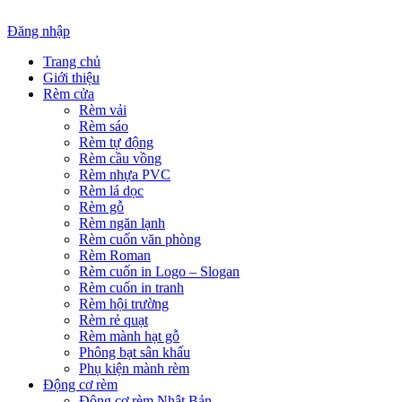
Đăng nhập
Trang chủ
Giới thiệu
Rèm cửa
Rèm vải
Rèm sáo
Rèm tự động
Rèm cầu vồng
Rèm nhựa PVC
Rèm lá dọc
Rèm gỗ
Rèm ngăn lạnh
Rèm cuốn văn phòng
Rèm Roman
Rèm cuốn in Logo – Slogan
Rèm cuốn in tranh
Rèm hội trường
Rèm rẻ quạt
Rèm mành hạt gỗ
Phông bạt sân khấu
Phụ kiện mành rèm
Động cơ rèm
Động cơ rèm Nhật Bản