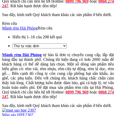
Quý khách chỉ cần liên hệ tới Hotline:
0899 796 969
hoặc
0868 274
247
. Rất hân hạnh được đón tiếp!
Sau đây, kính mời Quý khách tham khảo các sản phẩm ở bên dưới.
Rèm cửa
Mành rèm Hải Phòng
Rèm cửa
Hiển thị 1–16 của 208 kết quả
Mành rèm Hải Phòng
tự hào là đơn vị chuyên cung cấp, lắp đặt
hàng đầu tại thành phố. Chúng tôi hiện đang có hơn 2000 mẫu để
khách hàng có thể dễ dàng lựa chọn. Một số dòng sản phẩm tiêu
biểu gồm có: rèm vải, rèm nhựa, rèm cửa tự động, rèm lá dọc, rèm
gỗ… Bên cạnh đó công ty còn cung cấp phông bạt sân khấu, áo
ghế, các phụ kiện. Đến với chúng tôi, khách hàng chắc chắn cảm
thấy hài lòng. Chất lượng luôn được đảm bảo, giá cả hợp lý, tư vấn
hoàn toàn miễn phí. Để đặt mua sản phẩm rèm cửa tại Hải Phòng,
Quý khách chỉ cần liên hệ tới Hotline:
0899 796 969
hoặc
0868 274
247
. Rất hân hạnh được đón tiếp!
Sau đây, kính mời Quý khách tham khảo các sản phẩm ở bên dưới.
Màn sáo HPE2307