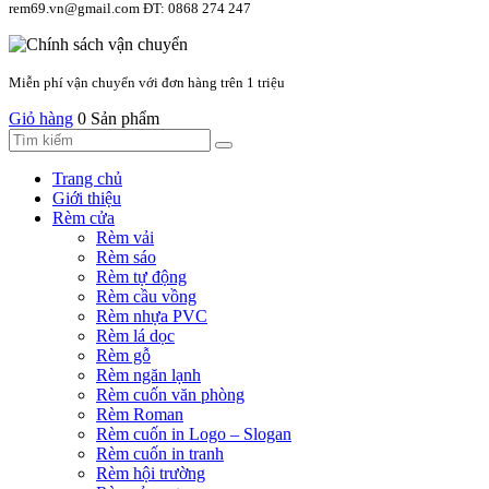
rem69.vn@gmail.com ĐT: 0868 274 247
Miễn phí vận chuyển với đơn hàng trên 1 triệu
Giỏ hàng
0 Sản phẩm
Trang chủ
Giới thiệu
Rèm cửa
Rèm vải
Rèm sáo
Rèm tự động
Rèm cầu vồng
Rèm nhựa PVC
Rèm lá dọc
Rèm gỗ
Rèm ngăn lạnh
Rèm cuốn văn phòng
Rèm Roman
Rèm cuốn in Logo – Slogan
Rèm cuốn in tranh
Rèm hội trường