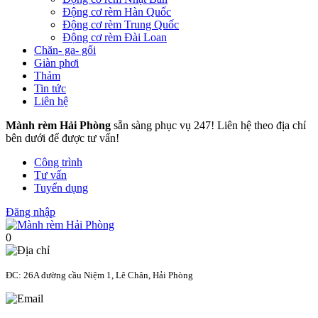
Động cơ rèm Hàn Quốc
Động cơ rèm Trung Quốc
Động cơ rèm Đài Loan
Chăn- ga- gối
Giàn phơi
Thảm
Tin tức
Liên hệ
Mành rèm Hải Phòng
sẵn sàng phục vụ 247! Liên hệ theo địa chỉ
bên dưới để được tư vấn!
Công trình
Tư vấn
Tuyển dụng
Đăng nhập
0
ĐC: 26A đường cầu Niệm 1, Lê Chân, Hải Phòng