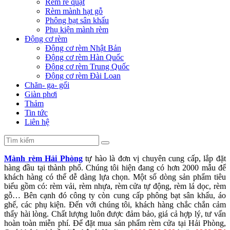
Rèm rẻ quạt
Rèm mành hạt gỗ
Phông bạt sân khấu
Phụ kiện mành rèm
Động cơ rèm
Động cơ rèm Nhật Bản
Động cơ rèm Hàn Quốc
Động cơ rèm Trung Quốc
Động cơ rèm Đài Loan
Chăn- ga- gối
Giàn phơi
Thảm
Tin tức
Liên hệ
Mành rèm Hải Phòng
tự hào là đơn vị chuyên cung cấp, lắp đặt
hàng đầu tại thành phố. Chúng tôi hiện đang có hơn 2000 mẫu để
khách hàng có thể dễ dàng lựa chọn. Một số dòng sản phẩm tiêu
biểu gồm có: rèm vải, rèm nhựa, rèm cửa tự động, rèm lá dọc, rèm
gỗ… Bên cạnh đó công ty còn cung cấp phông bạt sân khấu, áo
ghế, các phụ kiện. Đến với chúng tôi, khách hàng chắc chắn cảm
thấy hài lòng. Chất lượng luôn được đảm bảo, giá cả hợp lý, tư vấn
hoàn toàn miễn phí. Để đặt mua sản phẩm rèm cửa tại Hải Phòng,