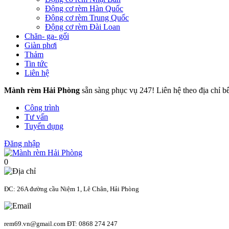
Động cơ rèm Hàn Quốc
Động cơ rèm Trung Quốc
Động cơ rèm Đài Loan
Chăn- ga- gối
Giàn phơi
Thảm
Tin tức
Liên hệ
Mành rèm Hải Phòng
sẵn sàng phục vụ 247! Liên hệ theo địa chỉ b
Công trình
Tư vấn
Tuyển dụng
Đăng nhập
0
ĐC: 26A đường cầu Niệm 1, Lê Chân, Hải Phòng
rem69.vn@gmail.com ĐT: 0868 274 247