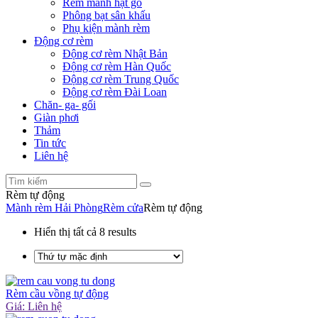
Rèm mành hạt gỗ
Phông bạt sân khấu
Phụ kiện mành rèm
Động cơ rèm
Động cơ rèm Nhật Bản
Động cơ rèm Hàn Quốc
Động cơ rèm Trung Quốc
Động cơ rèm Đài Loan
Chăn- ga- gối
Giàn phơi
Thảm
Tin tức
Liên hệ
Rèm tự động
Mành rèm Hải Phòng
Rèm cửa
Rèm tự động
Hiển thị tất cả 8 results
Rèm cầu vồng tự động
Giá: Liên hệ