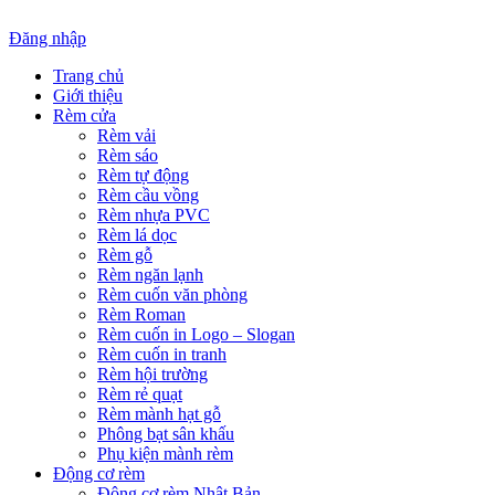
Đăng nhập
Trang chủ
Giới thiệu
Rèm cửa
Rèm vải
Rèm sáo
Rèm tự động
Rèm cầu vồng
Rèm nhựa PVC
Rèm lá dọc
Rèm gỗ
Rèm ngăn lạnh
Rèm cuốn văn phòng
Rèm Roman
Rèm cuốn in Logo – Slogan
Rèm cuốn in tranh
Rèm hội trường
Rèm rẻ quạt
Rèm mành hạt gỗ
Phông bạt sân khấu
Phụ kiện mành rèm
Động cơ rèm
Động cơ rèm Nhật Bản