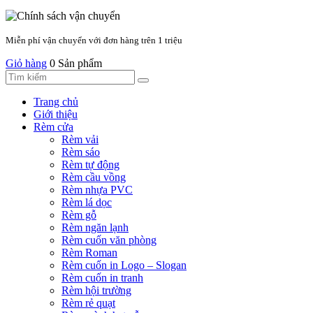
Miễn phí vận chuyển với đơn hàng trên 1 triệu
Giỏ hàng
0 Sản phẩm
Trang chủ
Giới thiệu
Rèm cửa
Rèm vải
Rèm sáo
Rèm tự động
Rèm cầu vồng
Rèm nhựa PVC
Rèm lá dọc
Rèm gỗ
Rèm ngăn lạnh
Rèm cuốn văn phòng
Rèm Roman
Rèm cuốn in Logo – Slogan
Rèm cuốn in tranh
Rèm hội trường
Rèm rẻ quạt