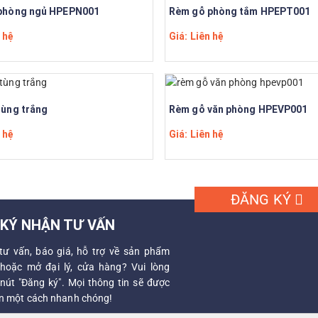
phòng ngủ HPEPN001
Rèm gỗ phòng tắm HPEPT001
 hệ
Giá: Liên hệ
tùng trắng
Rèm gỗ văn phòng HPEVP001
 hệ
Giá: Liên hệ
ĐĂNG KÝ
KÝ NHẬN TƯ VẤN
tư vấn, báo giá, hỗ trợ về sản phẩm
hoặc mở đại lý, cửa hàng? Vui lòng
 nút "Đăng ký". Mọi thông tin sẽ được
ạn một cách nhanh chóng!