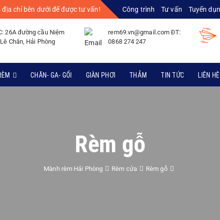
 địa chỉ bên dưới để được tư vấn!
Công trình
Tư vấn
Tuyển dụ
C: 26A đường cầu Niệm
rem69.vn@gmail.com ĐT:
 Lê Chân, Hải Phòng
0868 274 247
RÈM
CHĂN- GA- GỐI
GIÀN PHƠI
THẢM
TIN TỨC
LIÊN HỆ
Rèm gỗ
Mành rèm Hải Phòng
Rèm cửa
Rèm gỗ