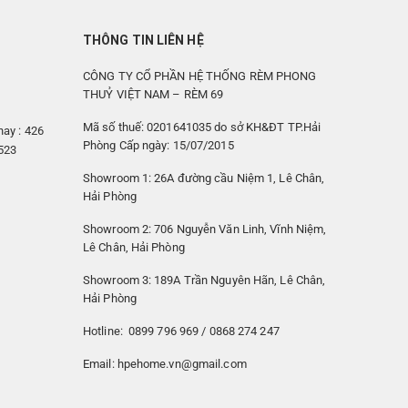
THÔNG TIN LIÊN HỆ
CÔNG TY CỔ PHẦN HỆ THỐNG RÈM PHONG
THUỶ VIỆT NAM – RÈM 69
Mã số thuế: 0201641035 do sở KH&ĐT TP.Hải
ay : 426
Phòng Cấp ngày: 15/07/2015
6523
Showroom 1: 26A đường cầu Niệm 1, Lê Chân,
Hải Phòng
Showroom 2: 706 Nguyễn Văn Linh, Vĩnh Niệm,
Lê Chân, Hải Phòng
Showroom 3: 189A Trần Nguyên Hãn, Lê Chân,
Hải Phòng
Hotline: 0899 796 969 / 0868 274 247
Email: hpehome.vn@gmail.com