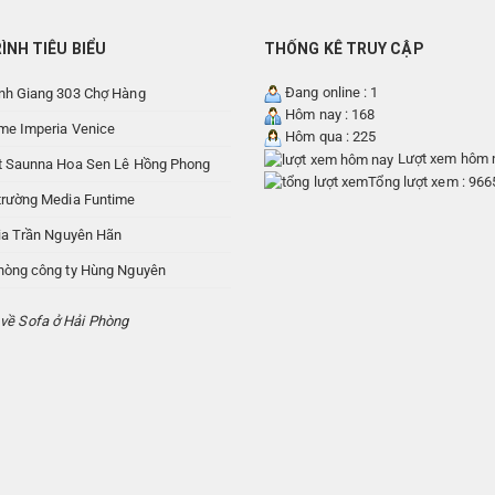
ÌNH TIÊU BIỂU
THỐNG KÊ TRUY CẬP
Đang online : 1
nh Giang 303 Chợ Hàng
Hôm nay : 168
me Imperia Venice
Hôm qua : 225
Lượt xem hôm n
t Saunna Hoa Sen Lê Hồng Phong
Tổng lượt xem : 96
trường Media Funtime
ria Trần Nguyên Hãn
hòng công ty Hùng Nguyên
 về Sofa ở Hải Phòng