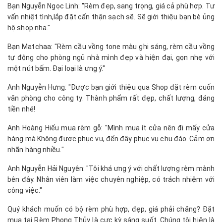
Bạn Nguyễn Ngọc Linh: "Rèm đẹp, sang trọng, giá cả phù hợp. Tư
vấn nhiệt tình,lắp đặt cẩn thận sạch sẽ. Sẽ giới thiệu bạn bè ủng
hộ shop nha."
Bạn Matchaa: "Rèm cầu vồng tone màu ghi sáng, rèm cầu vồng
tự động cho phòng ngủ nhà mình đẹp và hiện đại, gọn nhẹ với
một nút bấm. Đại loại là ưng ý."
Anh Nguyễn Hưng: "Được bạn giới thiệu qua Shop đặt rèm cuốn
văn phòng cho công ty. Thành phẩm rất đẹp, chất lượng, đáng
tiền nhé!
Anh Hoàng Hiếu mua rèm gỗ: "Mình mua ít cửa nên đi mấy cửa
hàng mà Không được phục vụ, đến đây phục vụ chu đáo. Cảm ơn
nhãn hàng nhiều."
Anh Nguyễn Hải Nguyên: "Tôi khá ưng ý với chất lượng rèm mành
bên đây. Nhân viên làm việc chuyên nghiệp, có trách nhiệm với
công việc."
Quý khách muốn có bộ rèm phù hợp, đẹp, giá phải chăng? Đặt
mua tại Rèm Phong Thủy là cực kỳ sáng suốt. Chúng tôi hiện là