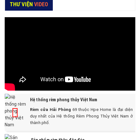
THƯ VIỆN
VIDEO
850,000₫.
690,000₫
Hệ thống rèm phong thủy Việt Nam
Rèm cửa Hải Phòng
69 thuộc Hpe Home là đại diện
duy nhất của Hệ thống Rèm Phong Thủy Việt Nam ở
thành phố.
Sản phẩm rèm thêu độc đáo