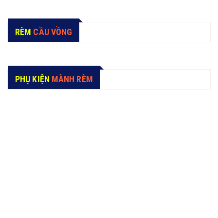
lượng cao.
RÈM
CẦU VỒNG
PHỤ KIỆN
MÀNH RÈM