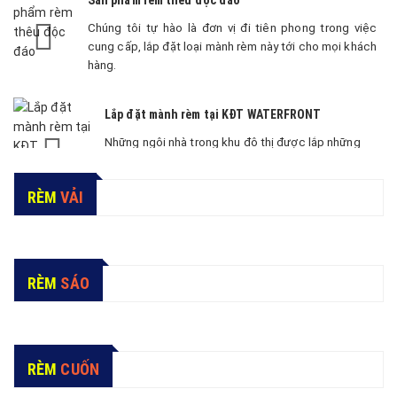
Chúng tôi tự hào là đơn vị đi tiên phong trong việc
cung cấp, lắp đặt loại mành rèm này tới cho mọi khách
hàng.
Lắp đặt mành rèm tại KĐT WATERFRONT
Những ngôi nhà trong khu đô thị được lắp những
mẫu rèm chất lượng, phù hợp tôn lên vẻ đẳng cấp,
sang trọng.
RÈM
VẢI
Lắp rèm tại khu đô thị Vinhomes
Khảo sát trước khi thi công tại những căn nhà trong
khu đô thị cao cấp Vinhomes. Quá trình diễn ra hết
RÈM
SÁO
sức tỉ mỉ.
Sản phẩm rèm vải 2 lớp tự động
RÈM
CUỐN
Sự kết hợp hoàn hảo giữa rèm chất liệu vải 2 lớp có
khả nắng cản sáng cực tốt và động cơ tự động chất