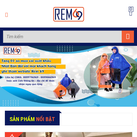
0
SẢN PHẨM
NỔI BẬT