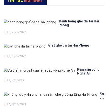
TIN TỨC
MỚI NHẤT
Đánh bóng ghế da tại Hải
Phòng
T6, 22/7/2022
Giặt ghế da tại Hải Phòng
T3, 12/7/2022
Rèm cầu vồng
Nghệ An
T3, 7/6/2022
Rèm
che
giươ
T4, 8/12/2021
tầng