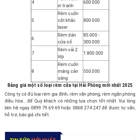
4
600.000
in tranh
Rèm cuốn
5
cắt khắc
800.000
laser
Rèm dán
85.000 -
6
cửa sổ
300.000
Rèm vải 2
7
1.800.000
lớp
Rèm cuốn
8
máng cản
550.000
sáng
Bảng giá một số loại rèm cửa tại Hải Phòng mới nhất 2025
Công ty có đủ loại
rèm
gia đình, rèm văn phòng, rèm ngăn phòng
điều hòa... để Quý khách có những lựa chọn tốt nhất. Vui lòng
liên hệ ngay 0899 79 69 69 hoặc 0868 274 247 để được tư vấn,
hỗ trợ, báo giá chi tiết.