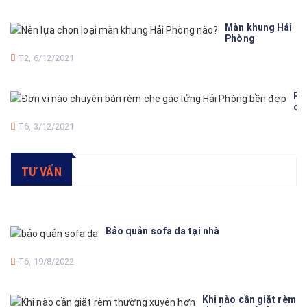
tại
Hải
Phò
Màn khung Hải
Phòng
T2, 6/12/2021
Re
ch
gá
T6, 3/12/2021
lử
Hả
Ph
TƯ VẤN
Bảo quản sofa da tại nhà
T6, 19/8/2022
Khi nào cần giặt rèm