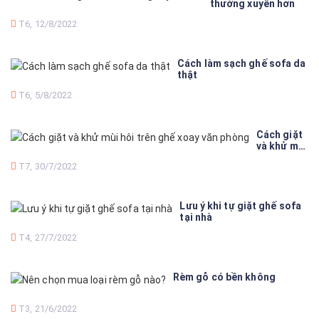
thường xuyên hơn
T6, 12/8/2022
Cách làm sạch ghế sofa da
thật
T6, 5/8/2022
Cách giặt
và khử mùi
hôi trên
T7, 30/7/2022
ghế xoay
văn phòng
Lưu ý khi tự giặt ghế sofa
tại nhà
T4, 27/7/2022
Rèm gỗ có bền không
T3, 21/6/2022