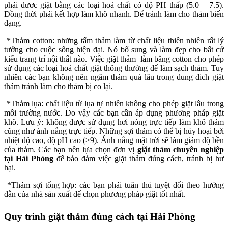
phải đươc giặt bằng các loại hoá chất có độ PH thấp (5.0 – 7.5).
Đồng thời phải kết hợp làm khô nhanh. Để tránh làm cho thảm biến
dạng.
*Thảm cotton: những tấm thảm làm từ chất liệu thiên nhiên rất lý
tưởng cho cuộc sống hiện đại. Nó bổ sung và làm đẹp cho bất cứ
kiểu trang trí nội thất nào. Việc giặt thảm làm bằng cotton cho phép
sử dụng các loại hoá chất giặt thông thường để làm sạch thảm. Tuy
nhiên các bạn không nên ngâm thảm quá lâu trong dung dich giặt
thảm tránh làm cho thảm bị co lại.
*Thảm lụa: chất liệu từ lụa tự nhiên không cho phép giặt lâu trong
môi trường nước. Do vậy các bạn cần áp dụng phương pháp giặt
khô. Lưu ý: không được sử dụng hơi nóng trực tiếp làm khô thảm
cũng như ánh nắng trực tiếp. Những sợi thảm có thể bị hủy hoại bởi
nhiệt độ cao, độ pH cao (>9). Ánh nắng mặt trời sẽ làm giảm độ bền
của thảm. Các bạn nên lựa chọn đơn vị
giặt thảm chuyên nghiệp
tại Hải Phòng
để bảo đảm việc giặt thảm đúng cách, tránh bị hư
hại.
*Thảm sợi tổng hợp: các bạn phải tuân thủ tuyệt đối theo hướng
dẫn của nhà sản xuất để chọn phương pháp giặt tốt nhất.
Quy trình giặt thảm đúng cách tại Hải Phòng