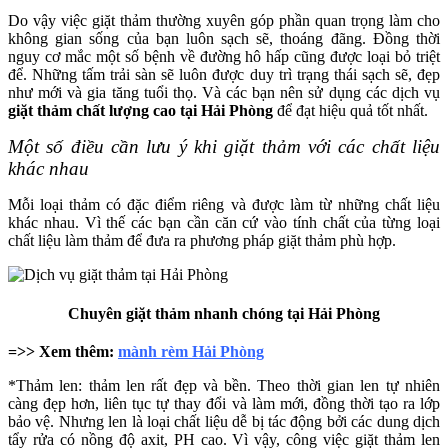
Do vậy việc giặt thảm thường xuyên góp phần quan trọng làm cho
không gian sống của bạn luôn sạch sẽ, thoáng đãng. Đồng thời
nguy cơ mắc một số bệnh về đường hô hấp cũng được loại bỏ triệt
để. Những tấm trải sàn sẽ luôn được duy trì trạng thái sạch sẽ, đẹp
như mới và gia tăng tuổi thọ. Và các bạn nên sử dụng các dịch vụ
giặt thảm chất lượng cao tại Hải Phòng
để đạt hiệu quả tốt nhất.
Một số điều cần lưu ý khi giặt thảm với các chất liệu
khác nhau
Mỗi loại thảm có đặc điểm riêng và được làm từ những chất liệu
khác nhau. Vì thế các bạn cần căn cứ vào tính chất của từng loại
chất liệu làm thảm để đưa ra phương pháp giặt thảm phù hợp.
Chuyên giặt thảm nhanh chóng tại Hải Phòng
=>> Xem thêm:
mành rèm Hải Phòng
*Thảm len: thảm len rất đẹp và bền. Theo thời gian len tự nhiên
càng đẹp hơn, liên tục tự thay đổi và làm mới, đồng thời tạo ra lớp
bảo vệ. Nhưng len là loại chất liệu dễ bị tác động bởi các dung dịch
tẩy rửa có nồng độ axit, PH cao. Vì vậy, công việc giặt thảm len