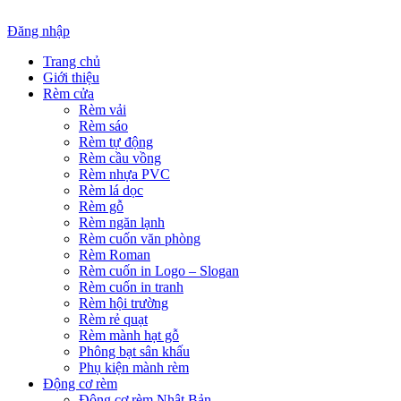
Đăng nhập
Trang chủ
Giới thiệu
Rèm cửa
Rèm vải
Rèm sáo
Rèm tự động
Rèm cầu vồng
Rèm nhựa PVC
Rèm lá dọc
Rèm gỗ
Rèm ngăn lạnh
Rèm cuốn văn phòng
Rèm Roman
Rèm cuốn in Logo – Slogan
Rèm cuốn in tranh
Rèm hội trường
Rèm rẻ quạt
Rèm mành hạt gỗ
Phông bạt sân khấu
Phụ kiện mành rèm
Động cơ rèm
Động cơ rèm Nhật Bản