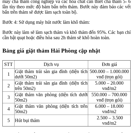
máy chà thảm công nghiệp và các hóa chất cần thiết chà thảm 5- 6
lần tùy theo mức độ bám bẩn trên thảm. Bước này đảm bảo các vết
bẩn trên thảm sẽ được làm sạch toàn bộ.
Bước 4: Sử dụng máy hút nước làm khô thảm:
Bước này làm sẽ làm sạch thảm và khô thảm đến 95%. Các bạn chỉ
cần bật quạt hoặc điều hòa sau 2h thảm sẽ khô hoàn toàn.
Bảng giá giặt thảm Hải Phòng cập nhật
STT
Dịch vụ
Đơn giá
Giặt thảm trải sàn gia đình (diện tích
500.000 – 1.000.000
1
dưới 50m2)
vnđ (trọn gói)
Giặt thảm trải sàn gia đình (diện tích
5.000 – 20.000
2
trên 50m2)
vnđ/m2
Giặt thảm văn phòng (diện tích dưới
550.000 – 700.000
3
50m2)
vnđ (trọn gói)
Giặt thảm văn phòng (diện tích trên
6.000 – 18.000
4
50m2)
vnđ/m2
2.500 – 3.500
5
Hút bụi thảm
vnđ/m2