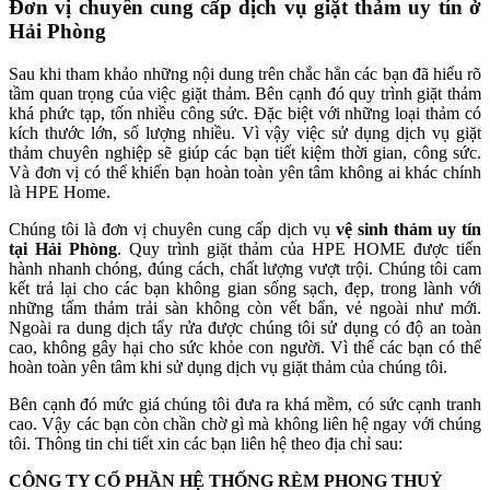
Đơn vị chuyên cung cấp dịch vụ giặt thảm uy tín ở
Hải Phòng
Sau khi tham khảo những nội dung trên chắc hẳn các bạn đã hiểu rõ
tầm quan trọng của việc giặt thảm. Bên cạnh đó quy trình giặt thảm
khá phức tạp, tốn nhiều công sức. Đặc biệt với những loại thảm có
kích thước lớn, số lượng nhiều. Vì vậy việc sử dụng dịch vụ giặt
thảm chuyên nghiệp sẽ giúp các bạn tiết kiệm thời gian, công sức.
Và đơn vị có thể khiến bạn hoàn toàn yên tâm không ai khác chính
là HPE Home.
Chúng tôi là đơn vị chuyên cung cấp dịch vụ
vệ sinh thảm uy tín
tại Hải Phòng
. Quy trình giặt thảm của HPE HOME được tiến
hành nhanh chóng, đúng cách, chất lượng vượt trội. Chúng tôi cam
kết trả lại cho các bạn không gian sống sạch, đẹp, trong lành với
những tấm thảm trải sàn không còn vết bẩn, vẻ ngoài như mới.
Ngoài ra dung dịch tẩy rửa được chúng tôi sử dụng có độ an toàn
cao, không gây hại cho sức khỏe con người. Vì thế các bạn có thể
hoàn toàn yên tâm khi sử dụng dịch vụ giặt thảm của chúng tôi.
Bên cạnh đó mức giá chúng tôi đưa ra khá mềm, có sức cạnh tranh
cao. Vậy các bạn còn chần chờ gì mà không liên hệ ngay với chúng
tôi. Thông tin chi tiết xin các bạn liên hệ theo địa chỉ sau:
CÔNG TY CỔ PHẦN HỆ THỐNG RÈM PHONG THUỶ