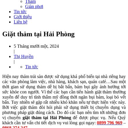
Thảm
Giàn phơi
Tin tức
Giới thiệu
Liên hệ
Giặt thảm tại Hải Phòng
5 Tháng mười một, 2024
|
Thị Huyền
|
Tin tức
Hiện nay thảm trải sàn được sử dụng khá phổ biến tại nhà riêng hay
các văn phòng làm việc, nhà hàng, khách sạn, quán café…Sau một
thời gian sử dụng thảm dễ bị bắt bẩn, bám bụi gây ảnh hưởng tới
sức khỏe con người. Vì thế các bạn cần tiến hành giặt thảm thường
xuyên để duy trì tính thẩm mỹ đồng thời ngăn bụi bám, loại bỏ vết
bẩn. Tuy nhiên sẽ gặp rất nhiều khó khăn nếu tự thực hiện việc này.
Bởi việc giặt thảm đòi hỏi phải sử dụng thiết bị chuyên dụng và
phương pháp giặt đúng cách. Do đó các bạn nên tìm tới những đơn
vị chuyên
giặt thảm tại Hải Phòng
để được phục vụ. Nếu Quý
khách cần tư vấn chi tiết dịch vụ vui lòng gọi ngay:
0899 796 969
–
0868 274 247
.