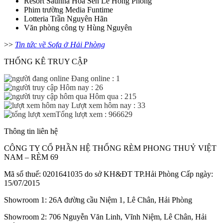
Resort Saunna Hoa Sen Lê Hồng Phong
Phim trường Media Funtime
Lotteria Trần Nguyên Hãn
Văn phòng công ty Hùng Nguyên
>>
Tin tức về Sofa ở Hải Phòng
THỐNG KÊ TRUY CẬP
Đang online : 1
Hôm nay : 26
Hôm qua : 215
Lượt xem hôm nay : 33
Tổng lượt xem : 966629
Thông tin liên hệ
CÔNG TY CỔ PHẦN HỆ THỐNG RÈM PHONG THUỶ VIỆT
NAM – RÈM 69
Mã số thuế: 0201641035 do sở KH&ĐT TP.Hải Phòng Cấp ngày:
15/07/2015
Showroom 1: 26A đường cầu Niệm 1, Lê Chân, Hải Phòng
Showroom 2: 706 Nguyễn Văn Linh, Vĩnh Niệm, Lê Chân, Hải