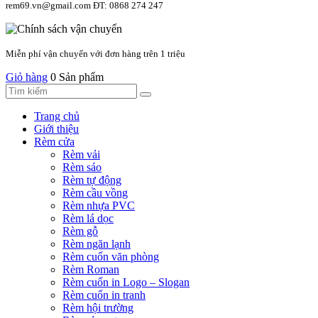
rem69.vn@gmail.com ĐT: 0868 274 247
Miễn phí vận chuyển với đơn hàng trên 1 triệu
Giỏ hàng
0 Sản phẩm
Trang chủ
Giới thiệu
Rèm cửa
Rèm vải
Rèm sáo
Rèm tự động
Rèm cầu vồng
Rèm nhựa PVC
Rèm lá dọc
Rèm gỗ
Rèm ngăn lạnh
Rèm cuốn văn phòng
Rèm Roman
Rèm cuốn in Logo – Slogan
Rèm cuốn in tranh
Rèm hội trường