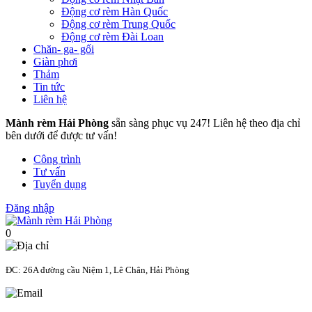
Động cơ rèm Hàn Quốc
Động cơ rèm Trung Quốc
Động cơ rèm Đài Loan
Chăn- ga- gối
Giàn phơi
Thảm
Tin tức
Liên hệ
Mành rèm Hải Phòng
sẵn sàng phục vụ 247! Liên hệ theo địa chỉ
bên dưới để được tư vấn!
Công trình
Tư vấn
Tuyển dụng
Đăng nhập
0
ĐC: 26A đường cầu Niệm 1, Lê Chân, Hải Phòng