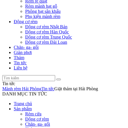
Rèm rẻ quạt
Rèm mành hạt gỗ
Phông bạt sân khấu
Phụ kiện mành rèm
Động cơ rèm
Động cơ rèm Nhật Bản
Động cơ rèm Hàn Quốc
Động cơ rèm Trung Quốc
Động cơ rèm Đài Loan
Chăn- ga- gối
Giàn phơi
Thảm
Tin tức
Liên hệ
Tin tức
Mành rèm Hải Phòng
Tin tức
Giặt thảm tại Hải Phòng
DANH MỤC TIN TỨC
Trang chủ
Sản phẩm
Rèm cửa
Động cơ rèm
Chăn- ga- gối