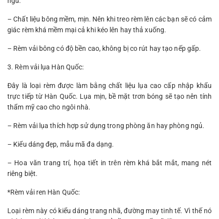
ngủ.
– Chất liệu bông mềm, mịn. Nên khi treo rèm lên các bạn sẽ có cảm
giác rèm khá mềm mại cả khi kéo lên hay thả xuống.
– Rèm vải bông có độ bền cao, không bị co rút hay tạo nếp gấp.
3. Rèm vải lụa Hàn Quốc:
Đây là loại rèm được làm bằng chất liệu lụa cao cấp nhập khẩu
trực tiếp từ Hàn Quốc. Lụa mịn, bề mặt trơn bóng sẽ tạo nên tính
thẩm mỹ cao cho ngôi nhà.
– Rèm vải lụa thích hợp sử dụng trong phòng ăn hay phòng ngủ.
– Kiểu dáng đẹp, mẫu mã đa dạng.
– Hoa văn trang trí, họa tiết in trên rèm khá bắt mắt, mang nét
riêng biệt.
*Rèm vải ren Hàn Quốc:
Loại rèm này có kiểu dáng trang nhã, đường may tinh tế. Vì thế nó