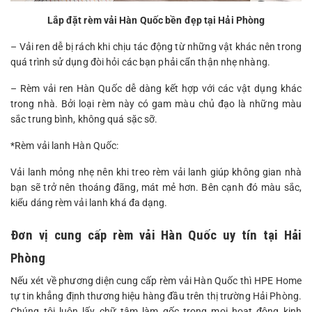
Lắp đặt rèm vải Hàn Quốc bền đẹp tại Hải Phòng
– Vải ren dễ bị rách khi chịu tác động từ những vật khác nên trong
quá trình sử dụng đòi hỏi các bạn phải cẩn thận nhẹ nhàng.
– Rèm vải ren Hàn Quốc dễ dàng kết hợp với các vật dụng khác
trong nhà. Bởi loại rèm này có gam màu chủ đạo là những màu
sắc trung bình, không quá sặc sỡ.
*Rèm vải lanh Hàn Quốc:
Vải lanh mỏng nhẹ nên khi treo rèm vải lanh giúp không gian nhà
bạn sẽ trở nên thoáng đãng, mát mẻ hơn. Bên cạnh đó màu sắc,
kiểu dáng rèm vải lanh khá đa dạng.
Đơn vị cung cấp rèm vải Hàn Quốc uy tín tại Hải
Phòng
Nếu xét về phương diện cung cấp rèm vải Hàn Quốc thì HPE Home
tự tin khẳng định thương hiệu hàng đầu trên thị trường Hải Phòng.
Chúng tôi luôn lấy chữ tâm làm gốc trong mọi hoạt động kinh