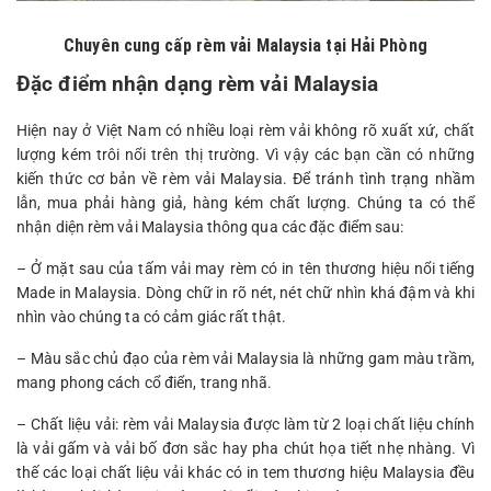
Chuyên cung cấp rèm vải Malaysia tại Hải Phòng
Đặc điểm nhận dạng rèm vải Malaysia
Hiện nay ở Việt Nam có nhiều loại rèm vải không rõ xuất xứ, chất
lượng kém trôi nổi trên thị trường. Vì vậy các bạn cần có những
kiến thức cơ bản về rèm vải Malaysia. Để tránh tình trạng nhầm
lẫn, mua phải hàng giả, hàng kém chất lượng. Chúng ta có thể
nhận diện rèm vải Malaysia thông qua các đặc điểm sau:
– Ở mặt sau của tấm vải may rèm có in tên thương hiệu nổi tiếng
Made in Malaysia. Dòng chữ in rõ nét, nét chữ nhìn khá đậm và khi
nhìn vào chúng ta có cảm giác rất thật.
– Màu sắc chủ đạo của rèm vải Malaysia là những gam màu trầm,
mang phong cách cổ điển, trang nhã.
– Chất liệu vải: rèm vải Malaysia được làm từ 2 loại chất liệu chính
là vải gấm và vải bố đơn sắc hay pha chút họa tiết nhẹ nhàng. Vì
thế các loại chất liệu vải khác có in tem thương hiệu Malaysia đều