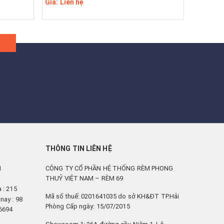
Giá: Liên hệ
THÔNG TIN LIÊN HỆ
1
CÔNG TY CỔ PHẦN HỆ THỐNG RÈM PHONG
THUỶ VIỆT NAM – RÈM 69
: 215
Mã số thuế: 0201641035 do sở KH&ĐT TP.Hải
nay : 98
Phòng Cấp ngày: 15/07/2015
66694