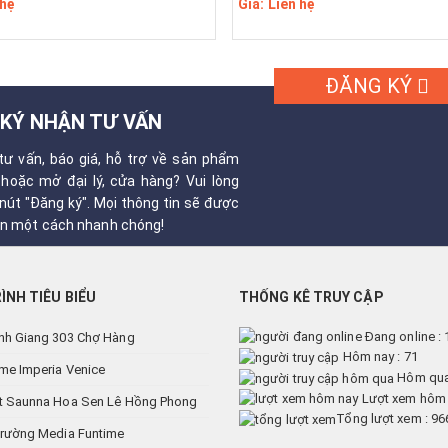
 hệ
Giá: Liên hệ
ĐĂNG KÝ
KÝ NHẬN TƯ VẤN
tư vấn, báo giá, hỗ trợ về sản phẩm
hoặc mở đại lý, cửa hàng? Vui lòng
 nút "Đăng ký". Mọi thông tin sẽ được
bạn một cách nhanh chóng!
ÌNH TIÊU BIỂU
THỐNG KÊ TRUY CẬP
Đang online : 
nh Giang 303 Chợ Hàng
Hôm nay : 71
me Imperia Venice
Hôm qua 
Lượt xem hôm 
t Saunna Hoa Sen Lê Hồng Phong
Tổng lượt xem : 9
trường Media Funtime