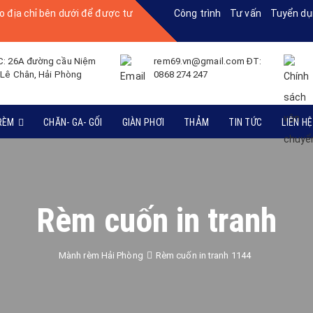
o địa chỉ bên dưới để được tư
Công trình
Tư vấn
Tuyển dụ
C: 26A đường cầu Niệm
rem69.vn@gmail.com ĐT:
 Lê Chân, Hải Phòng
0868 274 247
RÈM
CHĂN- GA- GỐI
GIÀN PHƠI
THẢM
TIN TỨC
LIÊN HỆ
Rèm cuốn in tranh
Mành rèm Hải Phòng
Rèm cuốn in tranh 1144