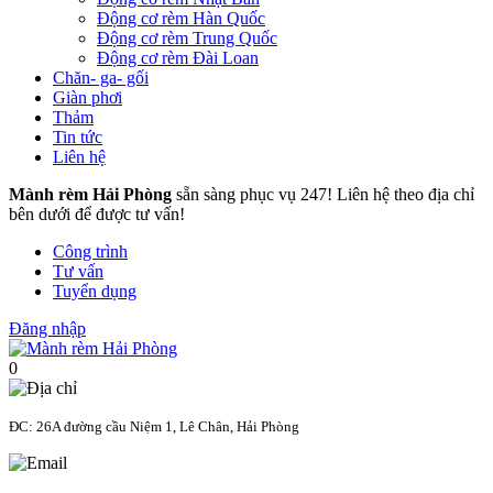
Động cơ rèm Hàn Quốc
Động cơ rèm Trung Quốc
Động cơ rèm Đài Loan
Chăn- ga- gối
Giàn phơi
Thảm
Tin tức
Liên hệ
Mành rèm Hải Phòng
sẵn sàng phục vụ 247! Liên hệ theo địa chỉ
bên dưới để được tư vấn!
Công trình
Tư vấn
Tuyển dụng
Đăng nhập
0
ĐC: 26A đường cầu Niệm 1, Lê Chân, Hải Phòng