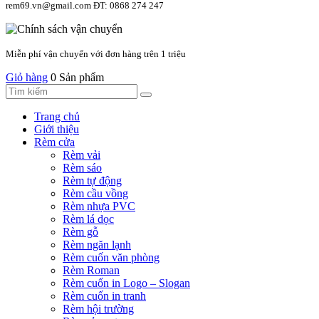
rem69.vn@gmail.com ĐT: 0868 274 247
Miễn phí vận chuyển với đơn hàng trên 1 triệu
Giỏ hàng
0 Sản phẩm
Trang chủ
Giới thiệu
Rèm cửa
Rèm vải
Rèm sáo
Rèm tự động
Rèm cầu vồng
Rèm nhựa PVC
Rèm lá dọc
Rèm gỗ
Rèm ngăn lạnh
Rèm cuốn văn phòng
Rèm Roman
Rèm cuốn in Logo – Slogan
Rèm cuốn in tranh
Rèm hội trường