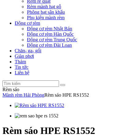
Rèm rẻ quạt
Rèm mành hạt gỗ
Phông bạt sân khấu
Phụ kiện mành rèm
Động cơ rèm
Động cơ rèm Nhật Bản
Động cơ rèm Hàn Quốc
Động cơ rèm Trung Quốc
Động cơ rèm Đài Loan
Chăn- ga- gối
Giàn phơi
Thảm
Tin tức
Liên hệ
Rèm sáo
Mành rèm Hải Phòng
Rèm sáo HPE RS1552
Rèm sáo HPE RS1552