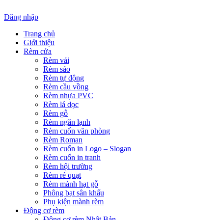
Đăng nhập
Trang chủ
Giới thiệu
Rèm cửa
Rèm vải
Rèm sáo
Rèm tự động
Rèm cầu vồng
Rèm nhựa PVC
Rèm lá dọc
Rèm gỗ
Rèm ngăn lạnh
Rèm cuốn văn phòng
Rèm Roman
Rèm cuốn in Logo – Slogan
Rèm cuốn in tranh
Rèm hội trường
Rèm rẻ quạt
Rèm mành hạt gỗ
Phông bạt sân khấu
Phụ kiện mành rèm
Động cơ rèm
Động cơ rèm Nhật Bản