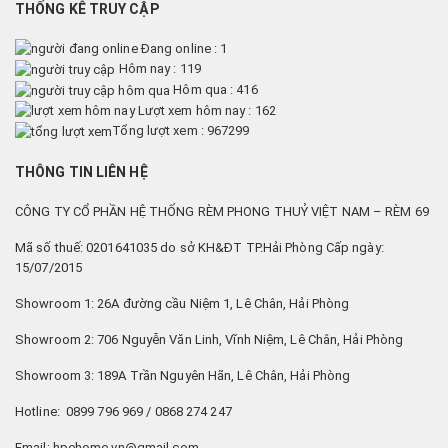
THỐNG KÊ TRUY CẬP
Đang online : 1
Hôm nay : 119
Hôm qua : 416
Lượt xem hôm nay : 162
Tổng lượt xem : 967299
THÔNG TIN LIÊN HỆ
CÔNG TY CỔ PHẦN HỆ THỐNG RÈM PHONG THUỶ VIỆT NAM – RÈM 69
Mã số thuế: 0201641035 do sở KH&ĐT TP.Hải Phòng Cấp ngày:
15/07/2015
Showroom 1: 26A đường cầu Niệm 1, Lê Chân, Hải Phòng
Showroom 2: 706 Nguyễn Văn Linh, Vĩnh Niệm, Lê Chân, Hải Phòng
Showroom 3: 189A Trần Nguyên Hãn, Lê Chân, Hải Phòng
Hotline: 0899 796 969 / 0868 274 247
Email: hpehome.vn@gmail.com