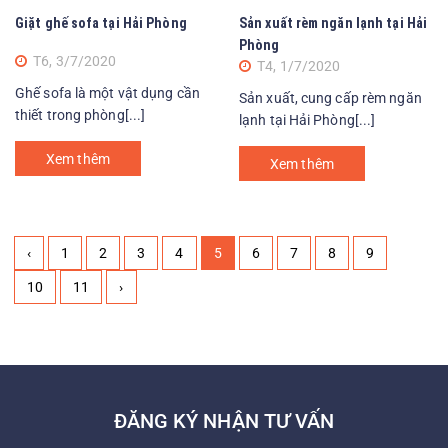
Giặt ghế sofa tại Hải Phòng
Sản xuất rèm ngăn lạnh tại Hải
Phòng
T6, 3/7/2020
T4, 1/7/2020
Ghế sofa là một vật dụng cần
Sản xuất, cung cấp rèm ngăn
thiết trong phòng[...]
lạnh tại Hải Phòng[...]
Xem thêm
Xem thêm
‹
1
2
3
4
5
6
7
8
9
10
11
›
ĐĂNG KÝ NHẬN TƯ VẤN