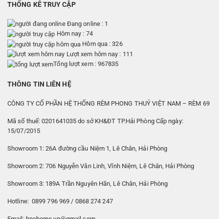
THỐNG KÊ TRUY CẬP
Đang online : 1
Hôm nay : 74
Hôm qua : 326
Lượt xem hôm nay : 111
Tổng lượt xem : 967835
THÔNG TIN LIÊN HỆ
CÔNG TY CỔ PHẦN HỆ THỐNG RÈM PHONG THUỶ VIỆT NAM – RÈM 69
Mã số thuế: 0201641035 do sở KH&ĐT TP.Hải Phòng Cấp ngày:
15/07/2015
Showroom 1: 26A đường cầu Niệm 1, Lê Chân, Hải Phòng
Showroom 2: 706 Nguyễn Văn Linh, Vĩnh Niệm, Lê Chân, Hải Phòng
Showroom 3: 189A Trần Nguyên Hãn, Lê Chân, Hải Phòng
Hotline: 0899 796 969 / 0868 274 247
Email: hpehome.vn@gmail.com